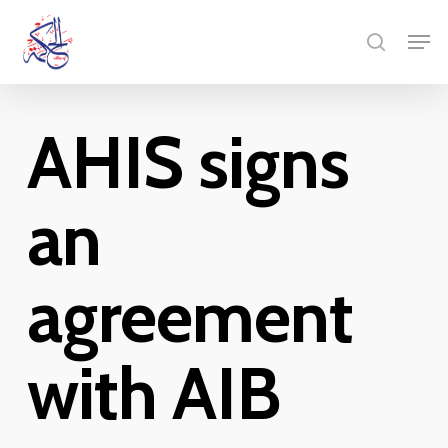
Skip
Menu
Men
to
search
main
content
AHIS signs
an
agreement
with AIB