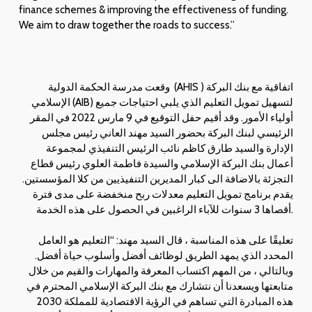
finance schemes & improving the effectiveness of funding.
We aim to draw together the roads to success.”
وقعت مدرسة الحكمة الدولية (AHIS ) اتفاقية مع بنك البركة
الإسلامي (AIB) لتسهيل تمويل التعليم الذي يلبي احتياجات جميع
أولياء الأمور. وقد أقيم حفل التوقيع في 9 مارس 2022 في المقر
الرئيسي لبنك البركة بحضور السيد مهند العاني رئيس مجلس
الإدارة والسيد طارق كاظم نائب الرئيس التنفيذي لمجموعة
أعمال بنك البركة الإسلامي والسيدة فاطمة العلوي رئيس قطاع
التجزئة بالاضافة الى كبار المديرين التنفيذيين من كلا المؤسستين.
يقدم برنامج تمويل التعليم معدلات ربح منخفضة على مدى فترة
أقصاها 3 سنوات للآباء الراغبين في الحصول على هذه الخدمة.
تعليقًا على هذه المناسبة ، قال السيد مهند: “التعليم هو العامل
المحدد الذي يمهد الطريق لوظائف أفضل وأسلوب حياة أفضل.
وبالتالي ، من المهم اكتساب المعرفة والمهارات والقيم من خلال
متابعتها ويسعدنا أن نتشارك مع بنك البركة الإسلامي المحترم في
هذه المبادرة التي تساهم في الرؤية الاقتصادية للمملكة 2030