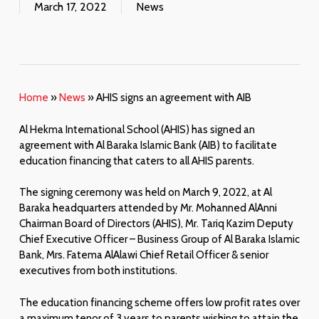
March 17, 2022
News
Home
»
News
»
AHIS signs an agreement with AIB
Al Hekma International School (AHIS) has signed an
agreement with Al Baraka Islamic Bank (AIB) to facilitate
education financing that caters to all AHIS parents.
The signing ceremony was held on March 9, 2022, at Al
Baraka headquarters attended by Mr. Mohanned AlAnni
Chairman Board of Directors (AHIS), Mr. Tariq Kazim Deputy
Chief Executive Officer – Business Group of Al Baraka Islamic
Bank, Mrs. Fatema AlAlawi Chief Retail Officer & senior
executives from both institutions.
The education financing scheme offers low profit rates over
a maximum tenor of 3 years to parents wishing to attain the