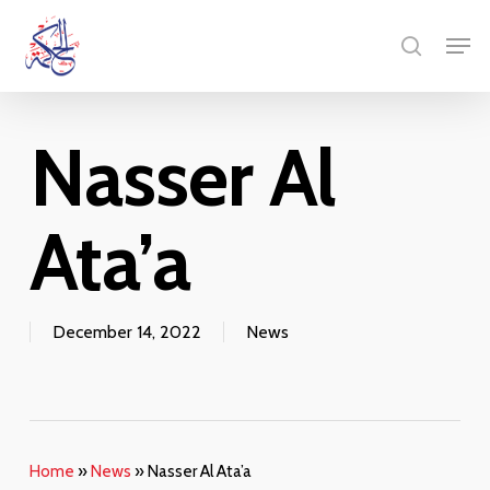
Skip
Menu
Men
to
search
main
content
Nasser Al
Ata’a
December 14, 2022
News
Home
»
News
»
Nasser Al Ata’a